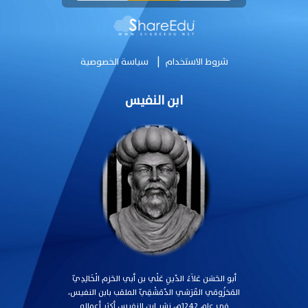
|
شروط الاستخدام
سياسة الخصوصية
ابن النفيس
أبو الحَسَن عَلاَءُ الدِّينِ عَلْي بن أبي الحَزم الْخَالِدِيّ
المَخزُومَي القََرَشي الدِّمَشْقِيّ الملقب بابن النفيس،
في عام 1242م، نشر ابن النفيس أكثر أعماله