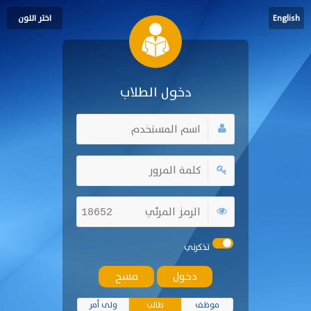
English
اختر اللون
دخول الطلاب
18652
تذكرني
موظف
طالب
ولى أمر