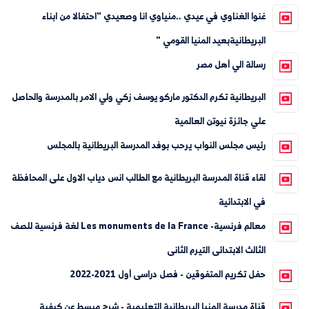
غنوا الغناوي في عيدي ..منياوي انا وصعيدي "احتفالا من ابناء
البريطانيةبعيد المنيا القومي "
رسالة الي أهل مصر
البريطانية تكرم الدكتور ماركو يوسف زكي ولي الامر بالمدرسة والحاصل
علي جائزة نيوتن العالمية
رئيس مجلس النواب يرحب بوفد المدرسة البريطانية بالمجلس
لقاء قناة المدرسة البريطانية مع الطالب انس دياب الاول على المحافظة
في الابتدائية
معالم فرنسية- Les monuments de la France لغة فرنسية للصف
الثالث الابتدائى التيرم الثانى
حفل تكريم المتفوقين - فصل دراسى أول 2021-2022
قناة مدرسة المنيا البريطانية التعليمية - شرح مبسط عن كيفية